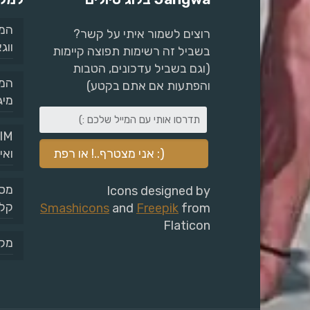
המד
רוצים לשמור איתי על קשר?
ווג
בשביל זה רשימות תפוצה קיימות
(וגם בשביל עדכונים, הטבות
המד
והפתעות אם אתם בקטע)
מיג
ואי
Icons designed by
קלי
Smashicons
and
Freepik
from
Flaticon
מקו