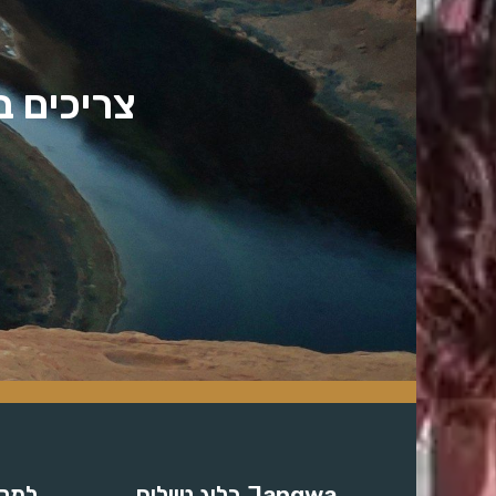
צריכים ב
Jangwa בלוג טיולים
למקר