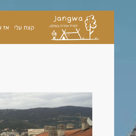
קצת עלי
אז א