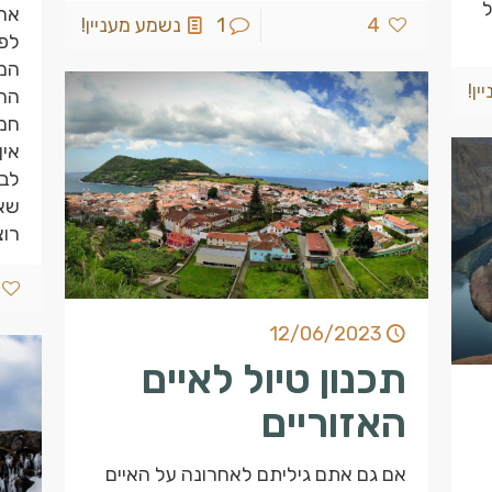
ל
ארכ
4
1
נשמע מעניין!
לפו
המו
ן!
החל
חמי
אין
לבכ
שאנ
רוצ
12/06/2023
תכנון טיול לאיים
האזוריים
אם גם אתם גיליתם לאחרונה על האיים