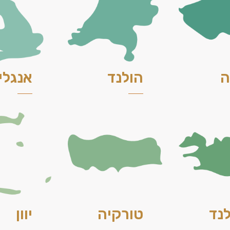
ה
הולנד
אנגלי
נד
טורקיה
יוון