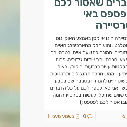
ברים שאסור לכם
פספס באי
רסיירה
יירה הינו אי קטן באמצע האוקיינוס
לנטי, והוא חלק מהארכיפלג האיים
וריים, המונה כתשעה איים. בטרסיירה
או הרבה יותר שדות גידולים, פרות
קטות עשב בגבעות ירוקות, ובאופן
יע - ממש הרבה תרנגולים ותרנגולות
וט חיים להם דיי בסבבה שם בטבע.
שיו אני כאן לספר לכם על כל הדברים
 שווים שתוכלו לעשות בטרסיירה ומה
בן אסור לכם לפספס :)
6
0
נשמע מעניין!