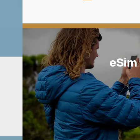
טסים לאירופה ומתלבטים איזו חבילת eSim