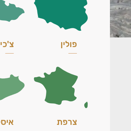
פולין
צ'כי
צרפת
איסל