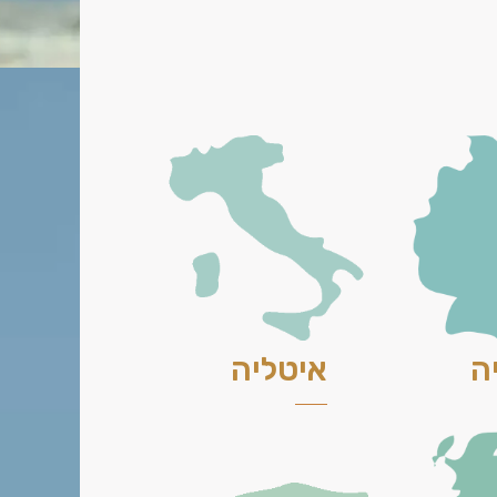
ה
איטליה