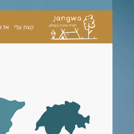
קצת עלי
אז א