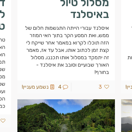
מסלול טיול
ד
באיסלנד
ל
ט
איסלנד עבורי הייתה התגשמות חלום של
ממש, ואת המסע הקר בתוך האי המוזר
טרס
הזה תוכלו לקרוא במאמר אחר שייקח לי
האט
קצת זמן לכתוב אותו, אבל עד אז, מאמר
האז
את
זה יתמקד במסלול אותו תכננו, מסלול
תמצ
האורך שבועיים וסובב את איסלנד -
שמל
בחורף!
מפת
שפש
ן!
3
4
נשמע מעניין!
ועכ
הכי
כמו