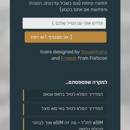
תפוצה קיימות (וגם בשביל עדכונים, הטבות
והפתעות אם אתם בקטע)
Icons designed by
Smashicons
and
Freepik
from Flaticon
למקרה שפספסתם..
המדריך המלא לטיול בלאס ווגאס
המדריך המלא לטיול באי סאו מיגל
eSIM לחו"ל – מה זה eSIM ואיך לבחור
חבילת גלישה