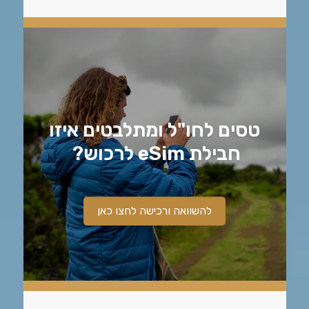
טסים לחו"ל ומתלבטים איזו
חבילת eSim לרכוש?
להשוואה ורכישה לחצו כאן