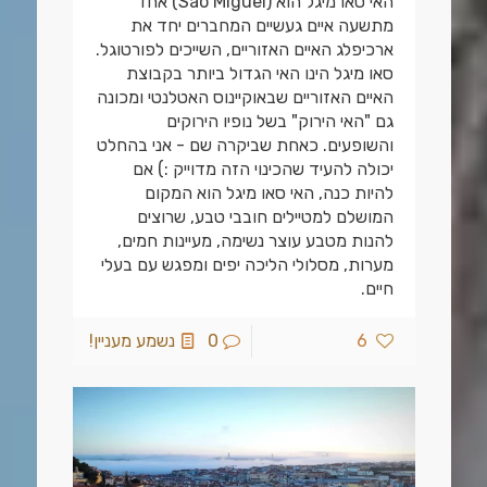
האי סאו מיגל הוא (São Miguel) אחד
מתשעה איים געשיים המחברים יחד את
ארכיפלג האיים האזוריים, השייכים לפורטוגל.
סאו מיגל הינו האי הגדול ביותר בקבוצת
האיים האזוריים שבאוקיינוס האטלנטי ומכונה
גם "האי הירוק" בשל נופיו הירוקים
והשופעים. כאחת שביקרה שם - אני בהחלט
יכולה להעיד שהכינוי הזה מדוייק :) אם
להיות כנה, האי סאו מיגל הוא המקום
המושלם למטיילים חובבי טבע, שרוצים
להנות מטבע עוצר נשימה, מעיינות חמים,
מערות, מסלולי הליכה יפים ומפגש עם בעלי
חיים.
6
0
נשמע מעניין!