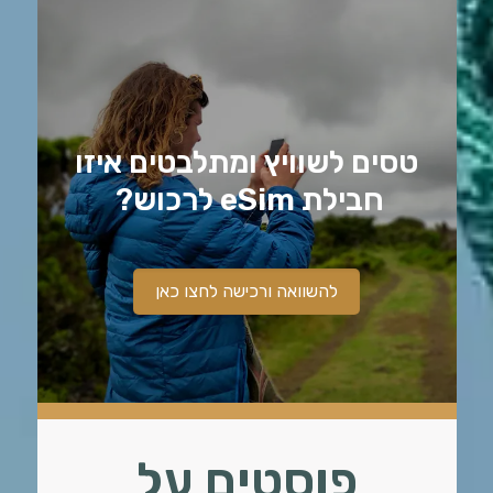
טסים לשוויץ ומתלבטים איזו
חבילת eSim לרכוש?
להשוואה ורכישה לחצו כאן
פוסטים על