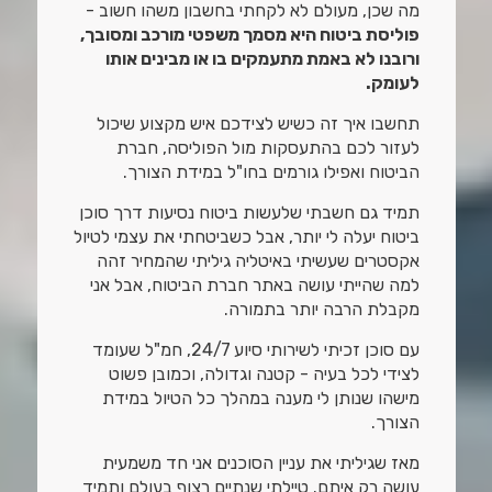
מה שכן, מעולם לא לקחתי בחשבון משהו חשוב -
פוליסת ביטוח היא מסמך משפטי מורכב ומסובך,
ורובנו לא באמת מתעמקים בו או מבינים אותו
לעומק.
תחשבו איך זה כשיש לצידכם איש מקצוע שיכול
לעזור לכם בהתעסקות מול הפוליסה, חברת
הביטוח ואפילו גורמים בחו"ל במידת הצורך.
תמיד גם חשבתי שלעשות ביטוח נסיעות דרך סוכן
ביטוח יעלה לי יותר, אבל כשביטחתי את עצמי לטיול
אקסטרים שעשיתי באיטליה גיליתי שהמחיר זהה
למה שהייתי עושה באתר חברת הביטוח, אבל אני
מקבלת הרבה יותר בתמורה.
עם סוכן זכיתי לשירותי סיוע 24/7, חמ"ל שעומד
לצידי לכל בעיה - קטנה וגדולה, וכמובן פשוט
מישהו שנותן לי מענה במהלך כל הטיול במידת
הצורך.
מאז שגיליתי את עניין הסוכנים אני חד משמעית
עושה רק איתם. טיילתי שנתיים רצוף בעולם ותמיד