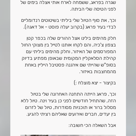
שגרה בפראג, ששמחה לארח אותי אצלה בימים של
לפני הטיסה שלי הביתה.
וכך, את סוף הטיול שלי ביליתי בשיטוטים רנדומליים
לבדי בעיר פראג (בקרוב יעלה פוסט - אל דאגה).
חלק מהימים בילינו אצל ההורים שלה בכפר קטן
בצפון צ'כיה, והם לקחו אותנו לטייל בין מצוקי החול
המפורסמים של האיזור, וחלק מהימים ביליתי עם
קהילת הסלאקליין המקומית שבאופן מפתיע בדיוק
בסופ"ש שהייתי שם אירגנה פסטיבל הייליין באחת
מהמחצבות באיזור.
בקיצור - יצא מוצלח :)
וכך, פראג הייתה התחנה האחרונה שלי בטיול
הזה, שהתחיל חודשיים לפני כן בעיר וינה. טיול ללא
מסלול ברור או תוכניות מסודרות, טיול של לזרום
בין יעדים, חברים ואירועים שאליהם רציתי להגיע.
אבל השאלה הכי חשובה: