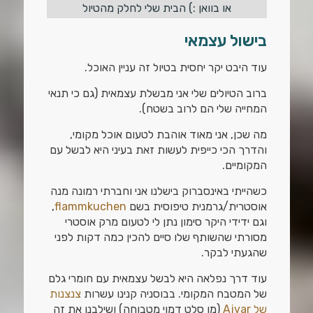
או בוואן :) הבית שלי לחלק מהטיול
בישול עצמאי
עוד היבט יקר יחסית בטיול זה עניין האוכל.
ברוב הטיולים שלי אני מבשלת עצמאית (גם כי תנאי
המחייה שלי הם לרוב בשטח).
מה שכן, אני מאוד אוהבת לטעום אוכל מקומי,
והדרך הכי כייפית לעשות זאת בעיני היא לבשל עם
המקומיים.
כשהייתי באינסברוק בישלנו אני וחברתי רמונה מנה
אוסטרית/גרמנית טיפוסית בשם
flammkuchen
,
וגם ידידי היקר סימון נתן לי לטעום מרק אוסטרי
מסורתי שהשותף שלו סיים להכין כמה דקות לפני
שהגעתי לבקר.
עוד דרך נפלאה היא לבשל עצמאית עם חומרי גלם
של המטבח המקומי. בבוסניה קנינו עשרות
צנצנות
של Ajvar
(מן סלט דמוי מטבוחה) ושילבנו את זה