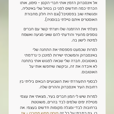
אל אינסברוק הזמין אותי חברי הקטן - סימון, אותו
הכרתי כמה חודשים לפני כן בטיול שלי באיטליה,
ופגשתיו שוב בפסטיבל (וגם היה חלק מחבורת
האוסטרים איתם טיילתי בבוסניה).
ניצלתי את ההזמנה שלו ויצרתי קשר עם חברים
נוספים מהעיר והודעתי להם שאני מגיעה ואשמח
למיטה לישון בה.
למרות שכמעט פספסתי את התחנה שלי
באינסברוק והמשכתי ישירות למינכן כי נרדמתי
באוטובוס, חברה שלי שבאה לפגוש אותי בתחנה
לא איבדה את זה, וביקשה שיחפשו אותי על
האוטובוס.
לבסוף התעוררתי ואת השבועיים הבאים ביליתי בין
רחובות העיר אינסברוק וההרים שלה.
למרות שיש לי המון חברים בעיר, מצאתי את עצמי
מטיילת ימים שלמים לבד בהרים, משוטטת
ברחובות לבדי ומגלה מקומות חדשים בעצמי. אה
כן, גם כתבתי על כל זה
פוסט ממש מפורט - אז